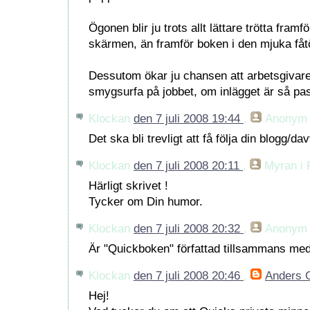
Ögonen blir ju trots allt lättare trötta fram
skärmen, än framför boken i den mjuka fåtö
Dessutom ökar ju chansen att arbetsgivare
smygsurfa på jobbet, om inlägget är så pas
Klockan
den 7 juli 2008 19:44
,
Anonym
Det ska bli trevligt att få följa din blogg/da
Klockan
den 7 juli 2008 20:11
,
Myran i 
Härligt skrivet !
Tycker om Din humor.
Klockan
den 7 juli 2008 20:32
,
Anonym
Är "Quickboken" författad tillsammans me
Klockan
den 7 juli 2008 20:46
,
Anders 
Hej!