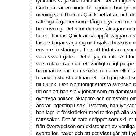
lyckades sälja sina fantasier. Det är ingen s
Gudinna bär en bindel för ögonen, hon gör de
mening vad Thomas Quick beträffar, och det 
rättsliga åtgärder som i långa stycken trotsa
beskrivning. Det som domare, åklagare och p
fallet Thomas Quick är så uppåt väggarna sto
läsare börjar värja sig mot själva beskrivnin
enklare förklaringar. T ex att författaren so
vara skvatt galen. Det är jag nu inte. Allt för 
välstrukturerad som ett vanligt rutigt papper
hämmande när man skriver romaner eller ba
fri ande i största allmänhet - och jag skal
till Quick. Den ojämförligt största svenska 
tid och att han själv jobbat som en dammsuga
övertyga poliser, åklagare och domstolar o
ändrar ingenting i sak. Tvärtom, han lycka
han lagt ut förskräcker med tanke på alla v
rättssaker. Det är bara snäppet som skilje
från övertygelsen om existensen av vanliga t
svartalfer, häxor och att det visst går att fly