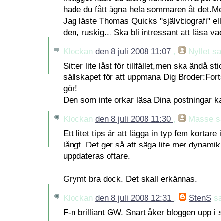
hade du fått ägna hela sommaren åt det.Me
Jag läste Thomas Quicks "självbiografi" ell
den, ruskig... Ska bli intressant att läsa va
Klockan
den 8 juli 2008 11:07
,
Nyllet
sa.
Sitter lite låst för tillfället,men ska ändå s
sällskapet för att uppmana Dig Broder:Fort
gör!
Den som inte orkar läsa Dina postningar kan
Klockan
den 8 juli 2008 11:30
,
Masse
sa
Ett litet tips är att lägga in typ fem kortare i
långt. Det ger så att säga lite mer dynami
uppdateras oftare.
Grymt bra dock. Det skall erkännas.
Klockan
den 8 juli 2008 12:31
,
StenS
sa
F-n brilliant GW. Snart åker bloggen upp i