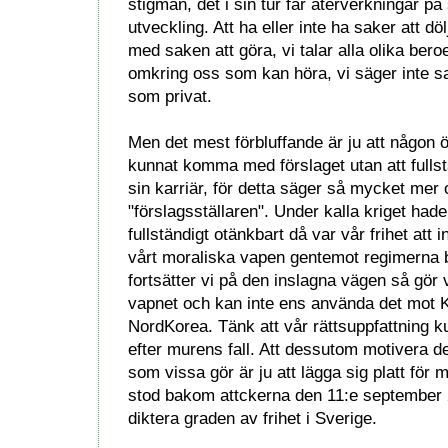
stigman, det i sin tur får återverkningar på
utveckling. Att ha eller inte ha saker att döl
med saken att göra, vi talar alla olika ber
omkring oss som kan höra, vi säger inte s
som privat.
Men det mest förbluffande är ju att någon 
kunnat komma med förslaget utan att fullst
sin karriär, för detta säger så mycket mer
"förslagsställaren". Under kalla kriget hade
fullständigt otänkbart då var vår frihet att
vårt moraliska vapen gentemot regimerna 
fortsätter vi på den inslagna vägen så gör
vapnet och kan inte ens använda det mot K
NordKorea. Tänk att vår rättsuppfattning k
efter murens fall. Att dessutom motivera d
som vissa gör är ju att lägga sig platt för
stod bakom attckerna den 11:e september 
diktera graden av frihet i Sverige.