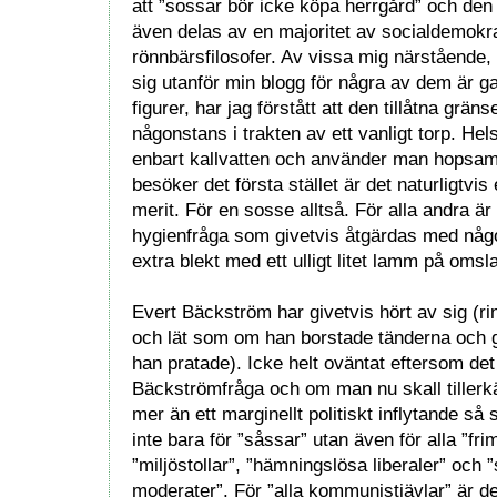
att ”sossar bör icke köpa herrgård” och den
även delas av en majoritet av socialdemokr
rönnbärsfilosofer. Av vissa mig närstående, s
sig utanför min blogg för några av dem är g
figurer, har jag förstått att den tillåtna grän
någonstans i trakten av ett vanligt torp. He
enbart kallvatten och använder man hopsam
besöker det första stället är det naturligtvis 
merit. För en sosse alltså. För alla andra är
hygienfråga som givetvis åtgärdas med någo
extra blekt med ett ulligt litet lamm på omsl
Evert Bäckström har givetvis hört av sig (ri
och lät som om han borstade tänderna och 
han pratade). Icke helt oväntat eftersom det
Bäckströmfråga och om man nu skall tiller
mer än ett marginellt politiskt inflytande så 
inte bara för ”såssar” utan även för alla ”fri
”miljöstollar”, ”hämningslösa liberaler” och 
moderater”. För ”alla kommunistjävlar” är de