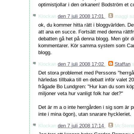
optimistjollar i den orkanen! Bodström et co
Klockan
den 7 juli 2008 17:01
,
maggi
sa
ok, du kommer hitta rätt i bloggvärlden. Det
att ana en succe. Fortsätt med denna rätt
debatten gå het på denna blogg. Men gör det
kommentarer. Kör samma system som Carl 
blogg.
Klockan
den 7 juli 2008 17:02
,
Staffan
s
Det stora problemet med Perssons "herrgård
härledas tillbaka till en debatt inför valet 
frågade Bo Lundgren: "Hur kan du som köpt
miljoner veta hur vanligt folk har det?"
Det är m a o inte herrgården i sig som är pr
inte i mina ögon), utan snarare hyckleriet.
Klockan
den 7 juli 2008 17:14
,
McSten