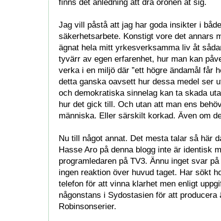
finns det anledning att dra öronen åt sig.
Jag vill påstå att jag har goda insikter i båd
säkerhetsarbete. Konstigt vore det annars m
ägnat hela mitt yrkesverksamma liv åt sådana
tyvärr av egen erfarenhet, hur man kan påve
verka i en miljö där ”ett högre ändamål får 
detta ganska oavsett hur dessa medel ser u
och demokratiska sinnelag kan ta skada utan 
hur det gick till. Och utan att man ens behö
människa. Eller särskilt korkad. Även om det
Nu till något annat. Det mesta talar så här d
Hasse Aro på denna blogg inte är identisk 
programledaren på TV3. Ännu inget svar på 
ingen reaktion över huvud taget. Har sökt 
telefon för att vinna klarhet men enligt uppgi
någonstans i Sydostasien för att producera
Robinsonserier.