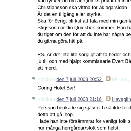
Vad tycker du om att Quicks privata minn
Christiansson ska vittna för åklagarsidan 
Är det en tillgång eller styrka.
Ska för övrigt bli kul att tala med min gam
Stigsson när din Quickbok kommer. Han har j
du tiger om den för att du inte har några b
du gärna göra hål på.
PS. Är det inte lite sorgligt att ta heder o
ju till och med hjälpt kommissarie Evert B
ett mord.
Klockan
den 7 juli 2008 20:52
,
MH
sa...
Goring Hotel Bar!
Klockan
den 7 juli 2008 21:16
,
Havsgli
Persson berikade sig själv och sänkte folk
detta att gå ihop.
Hade han inte försämmrat för vanligt folk s
hur många herrgårdar/slott som helst.