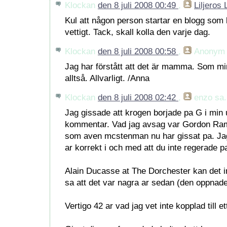
Klockan
den 8 juli 2008 00:49
,
Liljeros
Kul att någon person startar en blogg som
vettigt. Tack, skall kolla den varje dag.
Klockan
den 8 juli 2008 00:58
,
Anonym
Jag har förstått att det är mamma. Som min
alltså. Allvarligt. /Anna
Klockan
den 8 juli 2008 02:42
,
enzo
sa.
Jag gissade att krogen borjade pa G i min 
kommentar. Vad jag avsag var Gordon Ram
som aven mcstenman nu har gissat pa. Jag 
ar korrekt i och med att du inte regerade p
Alain Ducasse at The Dorchester kan det i
sa att det var nagra ar sedan (den oppnad
Vertigo 42 ar vad jag vet inte kopplad till ett