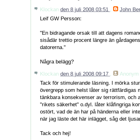
Klockan
den 8 juli 2008 03:51
,
John Be
Leif GW Persson:
"En bidragande orsak till att dagens roman
sisådär trettio procent längre än gårdagens 
datorerna."
Några belägg?
Klockan
den 8 juli 2008 09:17
,
Anonym
Tack för stimulerande läsning. I mörka stund
övergrepp som helst låter sig rättfärdigas 
tänkbara konsekvenser av terrorism, och a
"rikets säkerhet" o.dyl. låter klåfingriga k
ostört, vad de än har på händerna eller int
när jag läste det här inlägget, såg det ljusa
Tack och hej!