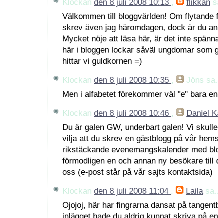
Klockan
den 8 juli 2008 10:13
,
flikkan
sa
Välkommen till bloggvärlden! Om flytande f
skrev även jag häromdagen, dock är du an
Mycket nöje att läsa här, är det inte spänna
här i bloggen lockar såväl ungdomar som g
hittar vi guldkornen =)
Klockan
den 8 juli 2008 10:35
,
Jöns
sa.
Men i alfabetet förekommer väl "e" bara e
Klockan
den 8 juli 2008 10:46
,
Daniel K
Du är galen GW, underbart galen! Vi skulle 
vilja att du skrev en gästblogg på vår hem
rikstäckande evenemangskalender med blo
förmodligen en och annan ny besökare till 
oss (e-post står på vår sajts kontaktsida)
Klockan
den 8 juli 2008 11:04
,
Laila
sa..
Ojojoj, här har fingrarna dansat på tangent
inlägget hade du aldrig kunnat skriva på e