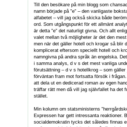
Till den besökare på min blogg som chansad
namn började på ”e” – den vanligaste bokst
alfabetet – vill jag också skicka både beröm
ord. Som utgångspunkt för ett allmänt anal
är detta ”e” det naturligt givna. Och allt enl
valet mellan två möjligheter är det den mest
men när det gäller hotell och krogar så blir
komplicerat eftersom speciellt hotell och kr
namngivna på andra språk än engelska. Det 
i samma analys, d v s det mest vanliga unde
förutsättning – d v s hotellkrog – som gäller
förväntan fram mot fortsatta försök i frågan
att dela ut en dedicerad roman av egen hand 
träffar rätt men då vill jag självfallet ha det
stället.
Min kolumn om statsministerns ”herrgårdsk
Expressen har gett intressanta reaktioner. B
socialdemokratin tycks det således finnas e