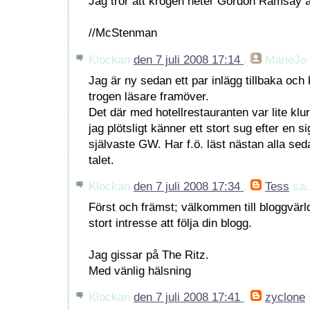
Jag tror att krogen heter Gordon Ramsay at
//McStenman
Klockan
den 7 juli 2008 17:14
,
MarieJo
Jag är ny sedan ett par inlägg tillbaka o
trogen läsare framöver.
Det där med hotellrestauranten var lite klur
jag plötsligt känner ett stort sug efter en 
självaste GW. Har f.ö. läst nästan alla sed
talet.
Klockan
den 7 juli 2008 17:34
,
Tess
sa.
Först och främst; välkommen till bloggvä
stort intresse att följa din blogg.
Jag gissar på The Ritz.
Med vänlig hälsning
Klockan
den 7 juli 2008 17:41
,
zyclone