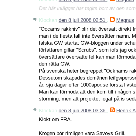
Det här inlägget har tagits bort av den so
Klockan
den 8 juli 2008 02:51
,
Magnus
"Occams rakkniv" blir det översatt direkt 
man i de flesta fall inte översätter namn.
falska GW startat GW-bloggen under schu
författaren gillar "Scrubs", som iofs jag o
översättare översatte fel kan man förmoda
den rätta GW.
På svenska heter begreppet "Ockhams rakk
Dessutom skapades domänen leifgwpersso
år, sju dagar efter 1000apor.se första livst
Man kan förmoda att den kom till i någon sla
storming, men att projektet legat på is sed
Klockan
den 8 juli 2008 03:36
,
Henrik 
Klokt om FRA.
Krogen bör rimligen vara Savoys Grill.