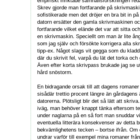
empiriskt inriktade samhällsforskningen reda
Skrev gjorde man fortfarande på skrivmaskin
sofistikerade men det dröjer en bra bit in på 
datorn ersätter den gamla skrivmaskinen oc
fortfarande vilket elände det var att sitta o
en skrivmaskin. Speciellt om man är lite ån
som jag själv och försökte korrigera alla skr
tipp-ex. Något slags vit gegga som du kladda
där du skrivit fel, varpå du lät det torka och 
Även efter korta skrivpass brukade jag se u
hård snöstorm.
En bidragande orsak till att dagens romaner
sisådär trettio procent längre än gårdagens ä
datorerna. Plötsligt blir det så lätt att skriv
iväg, man behöver knappt tänka eftersom tex
under naglarna på en så fort man snuddar v
eventuella litterära konsekvenser av detta b
bekvämlighetens tecken – bortse ifrån. Om
undrar varför till exempel mina romaner från