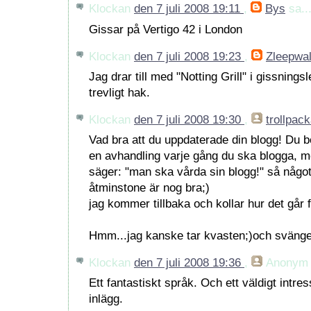
Klockan
den 7 juli 2008 19:11
,
Bys
sa..
Gissar på Vertigo 42 i London
Klockan
den 7 juli 2008 19:23
,
Zleepwa
Jag drar till med "Notting Grill" i gissnings
trevligt hak.
Klockan
den 7 juli 2008 19:30
,
trollpac
Vad bra att du uppdaterade din blogg! Du b
en avhandling varje gång du ska blogga, 
säger: "man ska vårda sin blogg!" så något
åtminstone är nog bra;)
jag kommer tillbaka och kollar hur det går f
Hmm...jag kanske tar kvasten;)och svänge
Klockan
den 7 juli 2008 19:36
,
Anonym
Ett fantastiskt språk. Och ett väldigt intr
inlägg.