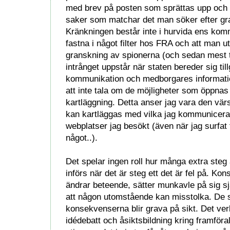
med brev på posten som sprättas upp och
saker som matchar det man söker efter g
Kränkningen består inte i hurvida ens kom
fastna i något filter hos FRA och att man u
granskning av spionerna (och sedan mest tro
intrånget uppstår när staten bereder sig tillg
kommunikation och medborgares informati
att inte tala om de möjligheter som öppnas 
kartläggning. Detta anser jag vara den värs
kan kartläggas med vilka jag kommunicerar
webplatser jag besökt (även när jag surfat 
något..).
Det spelar ingen roll hur många extra steg
införs när det är steg ett det är fel på. Kon
ändrar beteende, sätter munkavle på sig sjä
att någon utomstående kan misstolka. De 
konsekvenserna blir grava på sikt. Det ve
idédebatt och åsiktsbildning kring framför