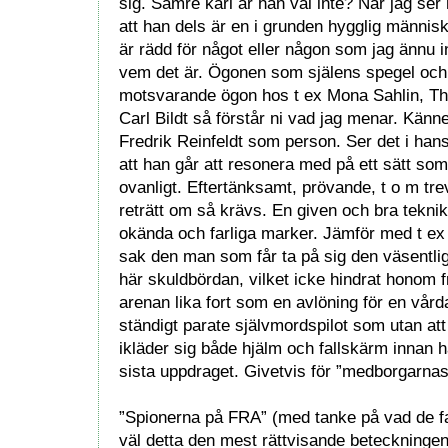
sig. Sämre karl är han väl inte? När jag ser
att han dels är en i grunden hygglig männis
är rädd för något eller någon som jag ännu in
vem det är. Ögonen som själens spegel och
motsvarande ögon hos t ex Mona Sahlin, T
Carl Bildt så förstår ni vad jag menar. Kän
Fredrik Reinfeldt som person. Ser det i hans
att han går att resonera med på ett sätt so
ovanligt. Eftertänksamt, prövande, t o m trev
reträtt om så krävs. En given och bra teknik
okända och farliga marker. Jämför med t e
sak den man som får ta på sig den väsentlig
här skuldbördan, vilket icke hindrat honom f
arenan lika fort som en avlöning för en vård
ständigt parate självmordspilot som utan at
ikläder sig både hjälm och fallskärm innan h
sista uppdraget. Givetvis för ”medborgarnas
”Spionerna på FRA” (med tanke på vad de fa
väl detta den mest rättvisande beteckninge