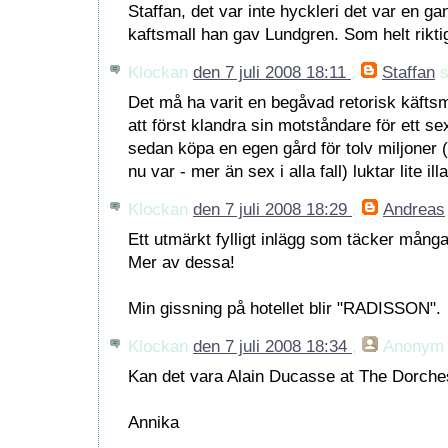
Staffan, det var inte hyckleri det var en g
kaftsmall han gav Lundgren. Som helt rikti
Klockan
den 7 juli 2008 18:11
,
Staffan
s
Det må ha varit en begåvad retorisk käftsmäl
att först klandra sin motståndare för ett s
sedan köpa en egen gård för tolv miljoner 
nu var - mer än sex i alla fall) luktar lite illa
Klockan
den 7 juli 2008 18:29
,
Andreas
Ett utmärkt fylligt inlägg som täcker mång
Mer av dessa!
Min gissning på hotellet blir "RADISSON".
Klockan
den 7 juli 2008 18:34
,
Anonym
Kan det vara Alain Ducasse at The Dorche
Annika