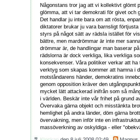
Någonstans tror jag att vi kollektivt glömt p
glömma, att vi tar demokrati för givet och
Det handlar ju inte bara om att rösta, enpar
diktatorer brukar ju vara barnsligt förtjusta
styrs på något sätt av rädsla istället för v
bättre, men mardrömmar är inte mer sann
drömmar är, de handlingar man baserar på
rädslorna är dock verkliga, lika verkliga 
konsekvenser. Våra politiker verkar att ha t
verktyg som skapas kommer att hamna i d
motståndarens händer, demokratins inneboe
genom opposition kräver den utgångspunkte
mycket lätt attackerad inifrån som så mån
i världen. Beskär inte vår frihet på grund a
Övervaka gärna objekt och misstänkta brott
hemlighet på andra länder, döm gärna brottsl
övervakning, men inför inte en infrastrukt
massöverkning av oskyldiga - eller "obek
Klockan
den 8 juli 2008 02:49
,
Magnus