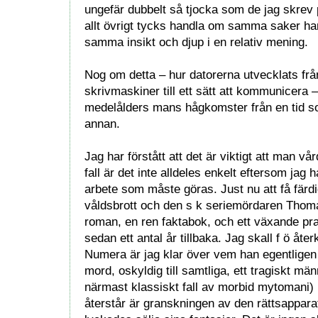
ungefär dubbelt så tjocka som de jag skrev p
allt övrigt tycks handla om samma saker h
samma insikt och djup i en relativ mening.
Nog om detta – hur datorerna utvecklats frå
skrivmaskiner till ett sätt att kommunicera 
medelålders mans hågkomster från en tid som
annan.
Jag har förstått att det är viktigt att man vår
fall är det inte alldeles enkelt eftersom jag
arbete som måste göras. Just nu att få fär
våldsbrott och den s k seriemördaren Thom
roman, en ren faktabok, och ett växande p
sedan ett antal år tillbaka. Jag skall f ö åte
Numera är jag klar över vem han egentligen 
mord, oskyldig till samtliga, ett tragiskt mä
närmast klassiskt fall av morbid mytomani
återstår är granskningen av den rättsapparat 