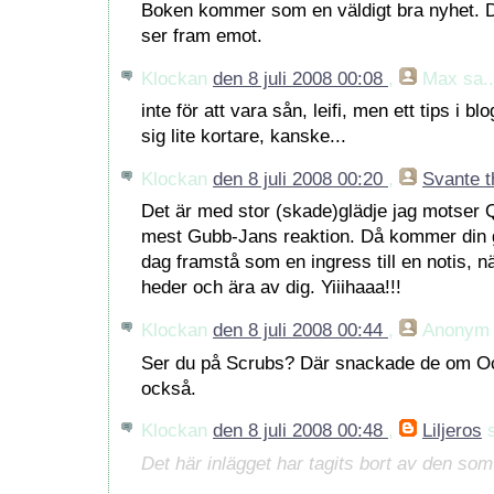
Boken kommer som en väldigt bra nyhet. De
ser fram emot.
Klockan
den 8 juli 2008 00:08
,
Max
sa..
inte för att vara sån, leifi, men ett tips i bl
sig lite kortare, kanske...
Klockan
den 8 juli 2008 00:20
,
Svante t
Det är med stor (skade)glädje jag motser 
mest Gubb-Jans reaktion. Då kommer din g
dag framstå som en ingress till en notis, 
heder och ära av dig. Yiiihaaa!!!
Klockan
den 8 juli 2008 00:44
,
Anonym
Ser du på Scrubs? Där snackade de om O
också.
Klockan
den 8 juli 2008 00:48
,
Liljeros
s
Det här inlägget har tagits bort av den so