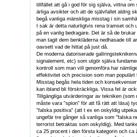
tillfället att gå i god för sig själva, vittna om
ärliga avsikter och att de självfallet aldrig 
begå vanliga mänskliga misstag i sin samhä
I sak är detta naturligtvis rena tramset oc
på en vanlig bedragare. Det är så de brukar 
man tagit dem benkläderna nedhasade till a
oavsett vad de hittat på just då.
De moderna datoriserade gallringsteknikerna 
signalement, etc) som utgör själva fundamen
kontroll som man vill genomföra har nämlige
effektivitet och precision som man populärt f
Misstag begås hela tiden och konsekvenserna
kan ibland bli förskräckliga. Vissa fel är oc
Tillgängliga utvärderingar av tekniken (som 
måste vara ”spion” för att få rätt att läsa) t
”falska positiva” (att t ex en oskyldig utpeka
ungefär tre gånger så vanliga som ”falska ne
terrorist betraktas som oskyldig). Med tank
ca 25 procent i den första kategorin och ca 