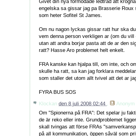
Givet din nya formodade ledtrad att krogna
engelska sa gissar jag pa Brasserie Roux so
som heter Sofitel St James.
Om nu nagon lyckas gissar ratt hur ska du 
vem denna person verkligen ar (om du vill
utan att andra borjar pasta att de ar den 
ratt? Hasse Aro problemet helt enkelt.
FRA kanske kan hjalpa till, om inte, och 
skulle ha ratt, sa kan jag forklara meddela
som staller det utom allt tvivel att det ar ja
FYRA BUS SOS
Klockan
den 8 juli 2008 02:44
,
Anonym
Om "Spionerna på FRA": Det spelar ju fakti
de är reko eller inte. Grundproblemet ligger
skall tvingas att förse FRAs "samverkans
på all kommunikation, öppen såväl som pri