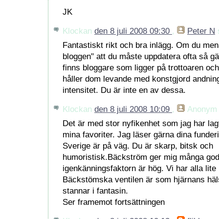
JK
Klockan
den 8 juli 2008 09:30
,
Peter N
s
Fantastiskt rikt och bra inlägg. Om du me
bloggen" att du måste uppdatera ofta så gäl
finns bloggare som ligger på trottoaren och k
håller dom levande med konstgjord andnin
intensitet. Du är inte en av dessa.
Klockan
den 8 juli 2008 10:09
,
Anonym
Det är med stor nyfikenhet som jag har lagt
mina favoriter. Jag läser gärna dina funderi
Sverige är på väg. Du är skarp, bitsk och
humoristisk.Bäckström ger mig många god
igenkänningsfaktorn är hög. Vi har alla lit
Bäckstömska ventilen är som hjärnans häl
stannar i fantasin.
Ser framemot fortsättningen