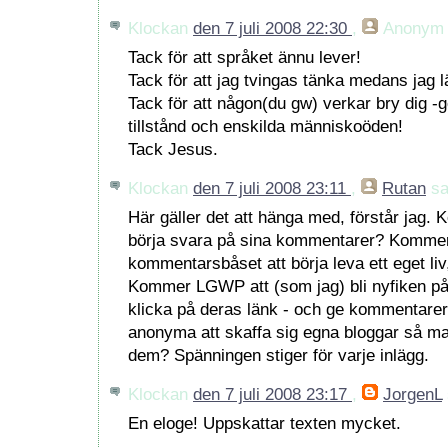
Klockan
den 7 juli 2008 22:30
,
Anonym
Tack för att språket ännu lever!
Tack för att jag tvingas tänka medans jag l
Tack för att någon(du gw) verkar bry dig -
tillstånd och enskilda människoöden!
Tack Jesus.
Klockan
den 7 juli 2008 23:11
,
Rutan
sa
Här gäller det att hänga med, förstår jag
börja svara på sina kommentarer? Kommer 
kommentarsbåset att börja leva ett eget li
Kommer LGWP att (som jag) bli nyfiken p
klicka på deras länk - och ge kommentar
anonyma att skaffa sig egna bloggar så ma
dem? Spänningen stiger för varje inlägg.
Klockan
den 7 juli 2008 23:17
,
JorgenL
En eloge! Uppskattar texten mycket.