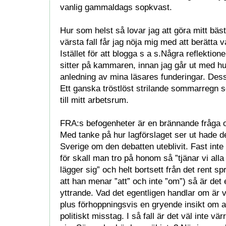
vanlig gammaldags sopkvast.
Hur som helst så lovar jag att göra mitt bä
värsta fall får jag nöja mig med att berätta va
Istället för att blogga s a s.Några reflektio
sitter på kammaren, innan jag går ut med 
anledning av mina läsares funderingar. Des
Ett ganska tröstlöst strilande sommarregn 
till mitt arbetsrum.
FRA:s befogenheter är en brännande fråga 
Med tanke på hur lagförslaget ser ut hade det v
Sverige om den debatten uteblivit. Fast inte 
för skall man tro på honom så ”tjänar vi all
lägger sig” och helt bortsett från det rent sp
att han menar ”att” och inte ”om”) så är det 
yttrande. Vad det egentligen handlar om är 
plus förhoppningsvis en gryende insikt om at
politiskt misstag. I så fall är det väl inte vä